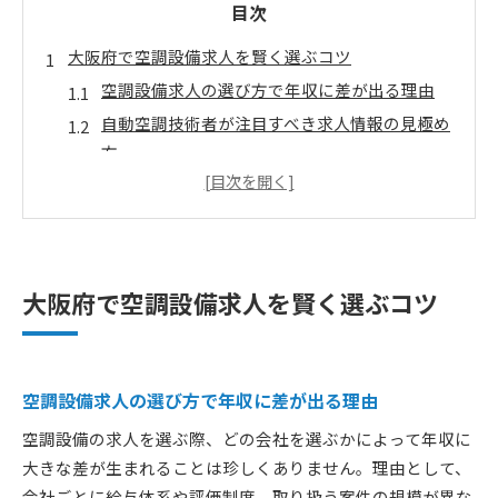
目次
大阪府で空調設備求人を賢く選ぶコツ
空調設備求人の選び方で年収に差が出る理由
自動空調技術者が注目すべき求人情報の見極め
方
未経験でも安心して応募できる空調設備求人の
特徴
資格と経験が活かせる空調設備求人の探し方
転職成功に必要な空調設備求人の比較ポイント
大阪府で空調設備求人を賢く選ぶコツ
年収アップへ導く自動空調技術者の転職術
空調設備求人で年収アップを実現する転職ノウ
ハウ
空調設備求人の選び方で年収に差が出る理由
自動空調技術者が知るべき転職時の交渉ポイン
空調設備の求人を選ぶ際、どの会社を選ぶかによって年収に
ト
大きな差が生まれることは珍しくありません。理由として、
空調設備求人を利用したキャリアアップのコツ
会社ごとに給与体系や評価制度、取り扱う案件の規模が異な