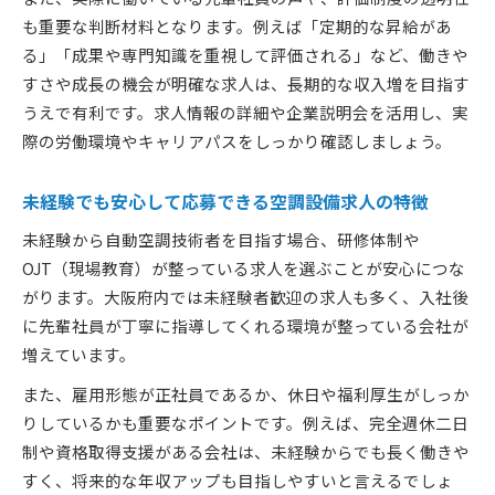
未経験から資格取得を目指せる空調設備求人
も重要な判断材料となります。例えば「定期的な昇給があ
自動空調技術者が求める理想の働き方とは
る」「成果や専門知識を重視して評価される」など、働きや
空調設備求人で実現できる理想の働き方を考察
すさや成長の機会が明確な求人は、長期的な収入増を目指す
自動空調技術者が重視する職場環境とは何か
うえで有利です。求人情報の詳細や企業説明会を活用し、実
ワークライフバランスに配慮した空調設備求人
際の労働環境やキャリアパスをしっかり確認しましょう。
空調設備求人で叶うキャリアアップの道筋
長期的に働きやすい空調設備求人の条件
未経験でも安心して応募できる空調設備求人の特徴
将来性重視の空調設備求人選びのポイント
未経験から自動空調技術者を目指す場合、研修体制や
将来性ある空調設備求人を見極めるための基準
OJT（現場教育）が整っている求人を選ぶことが安心につな
がります。大阪府内では未経験者歓迎の求人も多く、入社後
自動空調技術者が選ぶべき成長企業の特徴
に先輩社員が丁寧に指導してくれる環境が整っている会社が
空調設備求人で重視したいキャリアパスの有無
増えています。
安定性と成長性を兼ね備えた空調設備求人の選
また、雇用形態が正社員であるか、休日や福利厚生がしっか
定
りしているかも重要なポイントです。例えば、完全週休二日
空調設備求人の将来性を判断するポイント
制や資格取得支援がある会社は、未経験からでも長く働きや
すく、将来的な年収アップも目指しやすいと言えるでしょ