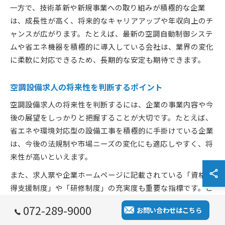
一方で、技術革新や新規事業への取り組みが積極的な企業
は、成長性が高く、将来的なキャリアアップや年収向上のチ
ャンスが広がります。たとえば、最新の空調自動制御システ
ムや省エネ機器を積極的に導入している会社は、業界の変化
に柔軟に対応できるため、長期的な安定も期待できます。
空調設備求人の将来性を判断するポイント
空調設備求人の将来性を判断するには、企業の事業内容や今
後の展望をしっかりと把握することが大切です。たとえば、
省エネや環境対応型の設備工事を積極的に手掛けている企業
は、今後の法規制や市場ニーズの変化にも適応しやすく、将
来性が高いといえます。
また、求人票や企業ホームページに記載されている「資格取
得支援制度」や「研修制度」の充実度も重要な指標です。こ
れらが整っている企業は、従業員の成長を重視し、長期的な
072-289-9000
お問い合わせはこちら
雇用を見据えていることが多いです。現場での経験やスキル