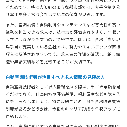
実績を活かして空調設備求人で待遇を上げる方
るためです。特に大阪府のような都市部では、大手企業や公
法
共案件を多く扱う会社は高給与の傾向が見られます。
転職先の空調設備求人で重視したい福利厚生
また、空調設備の自動制御やメンテナンスなど専門性の高い
空調設備求人を比較してキャリアを広げる
業務を担当できる求人は、技術力が評価されやすく、年収ア
複数の空調設備求人を比較する際の注目点
ップにつながりやすいのが特徴です。例えば、資格手当や現
空調設備求人の仕事内容と将来性の見極め方
場手当が充実している会社では、努力やスキルアップが直接
自分に合った空調設備求人を選ぶための比較法
収入に反映されやすいです。求人票の詳細を確認し、給与構
空調設備求人の雇用形態によるキャリアの違い
造や昇給実績などを比較することが大切です。
空調設備求人でスキルアップにつながる職場探
し
自動空調技術者が注目すべき求人情報の見極め方
資格と経験が活きる大阪の求人事情
自動空調技術者として求人情報を探す際は、単に給与額を見
資格取得が有利な空調設備求人の選び方
るだけでなく、仕事内容や評価基準、福利厚生なども総合的
にチェックしましょう。特に現場ごとの手当や資格取得支援
経験者が優遇される大阪の空調設備求人の特徴
制度があるかどうかは、今後のキャリア形成や年収アップに
空調設備求人で評価されるスキルと実績
直結します。
電気工事士資格が活きる空調設備求人の魅力
また、実際に働いている先輩社員の声や、評価制度の透明性