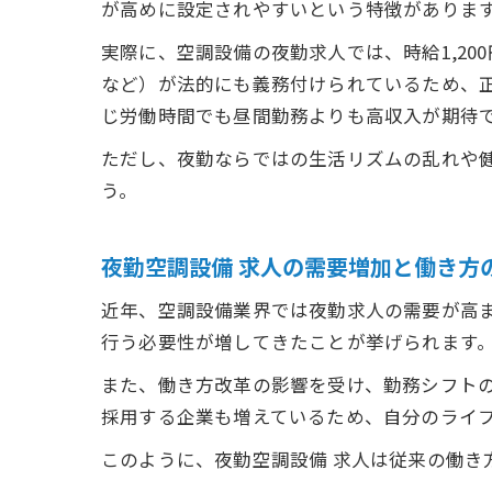
が高めに設定されやすいという特徴がありま
実際に、空調設備の夜勤求人では、時給1,2
など）が法的にも義務付けられているため、正
じ労働時間でも昼間勤務よりも高収入が期待
ただし、夜勤ならではの生活リズムの乱れや
う。
夜勤空調設備 求人の需要増加と働き方
近年、空調設備業界では夜勤求人の需要が高
行う必要性が増してきたことが挙げられます
また、働き方改革の影響を受け、勤務シフト
採用する企業も増えているため、自分のライ
このように、夜勤空調設備 求人は従来の働き