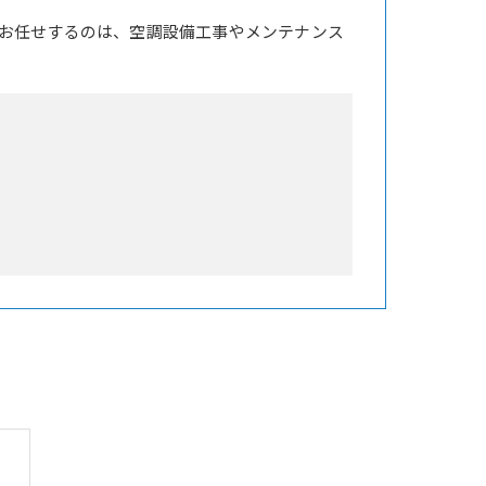
お任せするのは、空調設備工事やメンテナンス