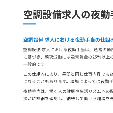
空調設備求人の夜勤
空調設備 求人における夜勤手当の仕組
空調設備 求人における夜勤手当は、通常の勤
に基づき、深夜労働には通常賃金の25％以上
一般的です。
この仕組みにより、昼間と同じ仕事内容でも夜
になることもあります。現場によっては夜勤
夜勤手当は、働く人の健康や生活リズムへの
接時に詳細を確認し、納得して働ける環境を