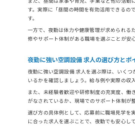
また、昼間は家事や育児、学業など他の活動
す。実際に「昼間の時間を有効活用できるの
す。
一方で、夜勤は体力や健康管理が求められる
修やサポート体制がある職場を選ぶことが安
夜勤に強い空調設備 求人の選び方とポ
夜勤に強い空調設備 求人を選ぶ際は、いくつ
いるかを確認しましょう。給与例や実際の収
また、未経験者歓迎や研修制度の充実度、働
がなされているか、現場でのサポート体制が
選び方の具体例として、応募前に職場見学を
に合った求人を選ぶことで、夜勤でも安心し