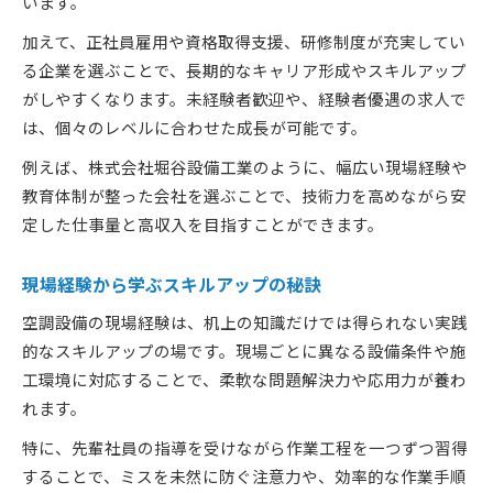
います。
空調設備業界で注目のスキルアップ事例集
加えて、正社員雇用や資格取得支援、研修制度が充実してい
空調設備求人で生まれた成長事例を紹介
る企業を選ぶことで、長期的なキャリア形成やスキルアップ
現場で役立つ空調設備スキルアップ成功例
がしやすくなります。未経験者歓迎や、経験者優遇の求人で
は、個々のレベルに合わせた成長が可能です。
空調設備求人でキャリアアップした実例分析
スキル習得に成功した空調設備求人の活用法
例えば、株式会社堀谷設備工業のように、幅広い現場経験や
教育体制が整った会社を選ぶことで、技術力を高めながら安
空調設備求人で目指す理想の成長パターン
定した仕事量と高収入を目指すことができます。
現場経験から学ぶスキルアップの秘訣
空調設備の現場経験は、机上の知識だけでは得られない実践
的なスキルアップの場です。現場ごとに異なる設備条件や施
工環境に対応することで、柔軟な問題解決力や応用力が養わ
れます。
特に、先輩社員の指導を受けながら作業工程を一つずつ習得
することで、ミスを未然に防ぐ注意力や、効率的な作業手順