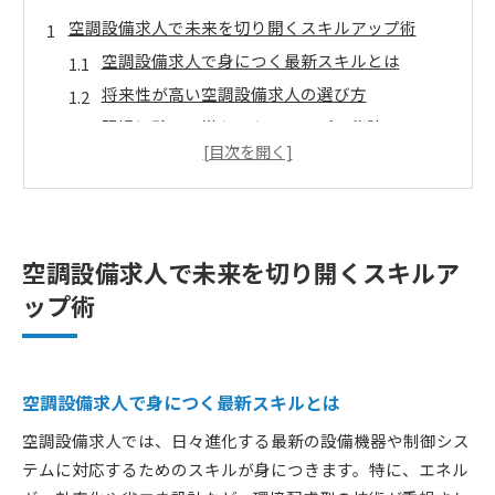
空調設備求人で未来を切り開くスキルアップ術
空調設備求人で身につく最新スキルとは
将来性が高い空調設備求人の選び方
現場経験から学ぶスキルアップの秘訣
空調設備求人で求められる人材像を解説
転職市場で有利な空調設備求人の特徴
未経験から始める空調設備の成長戦略
空調設備求人で未経験から成長できる理由
空調設備求人で未来を切り開くスキルア
未経験者におすすめの空調設備求人ポイント
ップ術
現場で学ぶ空調設備スキルアップ術とは
未経験者が空調設備求人で意識すべき点
キャリア形成に役立つ空調設備求人の選択
空調設備求人で身につく最新スキルとは
年収アップを目指す空調設備求人の選び方
空調設備求人では、日々進化する最新の設備機器や制御シス
空調設備求人で年収アップを実現する方法
テムに対応するためのスキルが身につきます。特に、エネル
高収入を狙う空調設備求人の特徴とは