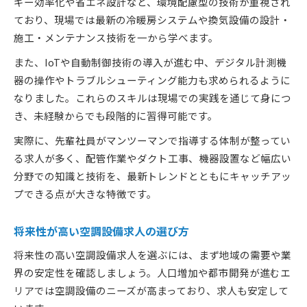
ギー効率化や省エネ設計など、環境配慮型の技術が重視され
スキルが収入に直結する空調設備求人活用法
ており、現場では最新の冷暖房システムや換気設備の設計・
施工・メンテナンス技術を一から学べます。
空調設備求人で収入アップに必要な資格
年収を上げるための空調設備求人比較ポイント
また、IoTや自動制御技術の導入が進む中、デジタル計測機
器の操作やトラブルシューティング能力も求められるように
独立を視野に入れた空調設備キャリアの極意
なりました。これらのスキルは現場での実践を通じて身につ
空調設備求人で独立準備を進める方法
き、未経験からでも段階的に習得可能です。
独立に役立つ空調設備求人の活用術
実際に、先輩社員がマンツーマンで指導する体制が整ってい
一人親方を目指す空調設備求人の選択基準
る求人が多く、配管作業やダクト工事、機器設置など幅広い
空調設備求人で得る独立後の営業力強化法
分野での知識と技術を、最新トレンドとともにキャッチアッ
独立に必要なスキルを空調設備求人で磨く
プできる点が大きな特徴です。
安定した働き方とスキル磨きを両立する方法
空調設備求人で安定就業と成長を叶える道
将来性が高い空調設備求人の選び方
スキルアップと安定収入の両立法を解説
将来性の高い空調設備求人を選ぶには、まず地域の需要や業
空調設備求人で長期的な安定を目指す秘訣
界の安定性を確認しましょう。人口増加や都市開発が進むエ
スキル磨きが叶う空調設備求人の選び方
リアでは空調設備のニーズが高まっており、求人も安定して
空調設備求人で実現する安定の働き方とは